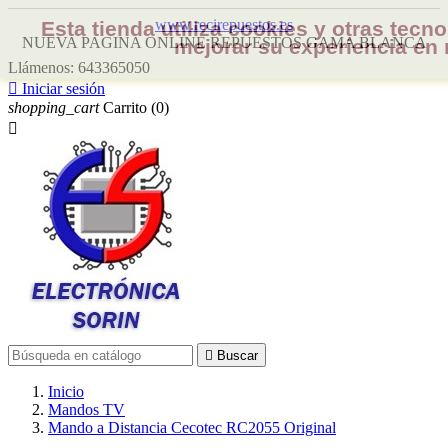
www.recirepuestos.es
Esta tienda utiliza cookies y otras tec
NUEVA PAGINA ONLINE REPUESTOS GAMA BLANCA
mejorar su experiencia en 
Llámenos:
643365050

Iniciar sesión
shopping_cart
Carrito
(0)


Buscar
Inicio
Mandos TV
Mando a Distancia Cecotec RC2055 Original