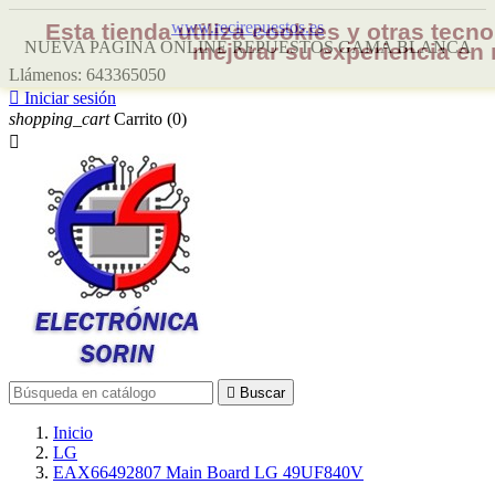
www.recirepuestos.es
Esta tienda utiliza cookies y otras tec
NUEVA PAGINA ONLINE REPUESTOS GAMA BLANCA
mejorar su experiencia en 
Llámenos:
643365050

Iniciar sesión
shopping_cart
Carrito
(0)


Buscar
Inicio
LG
EAX66492807 Main Board LG 49UF840V