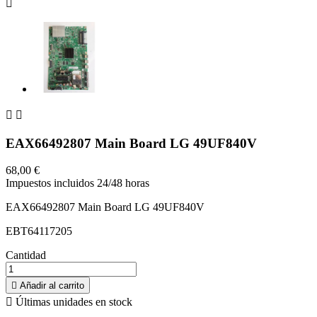



EAX66492807 Main Board LG 49UF840V
68,00 €
Impuestos incluidos
24/48 horas
EAX66492807 Main Board LG 49UF840V
EBT64117205
Cantidad

Añadir al carrito

Últimas unidades en stock