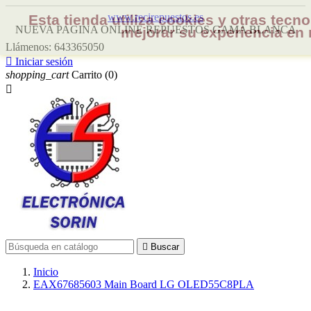
www.recirepuestos.es
Esta tienda utiliza cookies y otras tec
NUEVA PAGINA ONLINE REPUESTOS GAMA BLANCA
mejorar su experiencia en 
Llámenos:
643365050

Iniciar sesión
shopping_cart
Carrito
(0)


Buscar
Inicio
EAX67685603 Main Board LG OLED55C8PLA