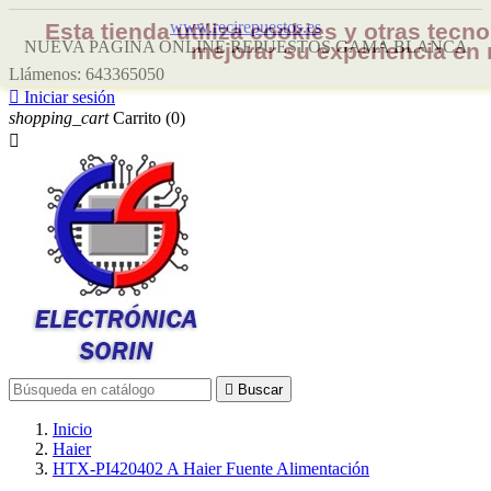
www.recirepuestos.es
Esta tienda utiliza cookies y otras tec
NUEVA PAGINA ONLINE REPUESTOS GAMA BLANCA
mejorar su experiencia en 
Llámenos:
643365050

Iniciar sesión
shopping_cart
Carrito
(0)


Buscar
Inicio
Haier
HTX-PI420402 A Haier Fuente Alimentación