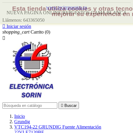
www.recirepuestos.es
Esta tienda utiliza cookies y otras tec
NUEVA PAGINA ONLINE REPUESTOS GAMA BLANCA
mejorar su experiencia en 
Llámenos:
643365050

Iniciar sesión
shopping_cart
Carrito
(0)


Buscar
Inicio
Grundig
VTC194-22 GRUNDIG Fuente Alimentación
22VLE7120BF