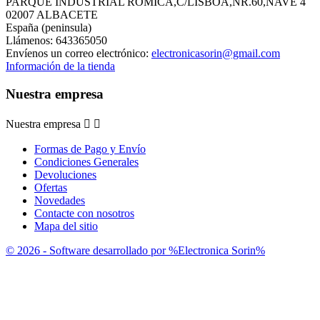
PARQUE INDUSTRIAL ROMICA,C/LISBOA,NR.60,NAVE 4
02007 ALBACETE
España (peninsula)
Llámenos:
643365050
Envíenos un correo electrónico:
electronicasorin@gmail.com
Información de la tienda
Nuestra empresa
Nuestra empresa


Formas de Pago y Envío
Condiciones Generales
Devoluciones
Ofertas
Novedades
Contacte con nosotros
Mapa del sitio
© 2026 - Software desarrollado por %Electronica Sorin%