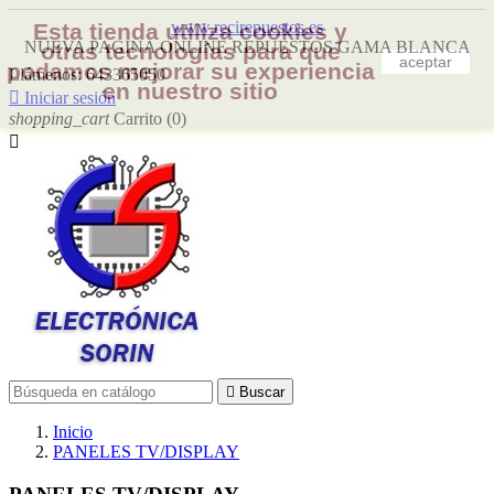
www.recirepuestos.es
Esta tienda utiliza cookies y
NUEVA PAGINA ONLINE REPUESTOS GAMA BLANCA
otras tecnologías para que
aceptar
podamos mejorar su experiencia
Llámenos:
643365050
en nuestro sitio

Iniciar sesión
shopping_cart
Carrito
(0)


Buscar
Inicio
PANELES TV/DISPLAY