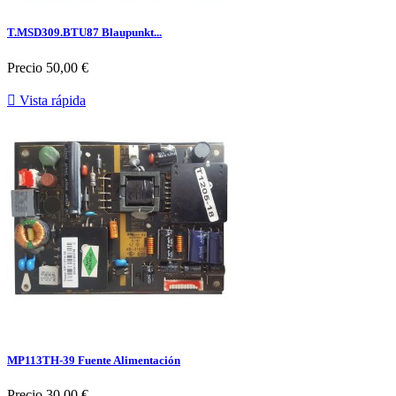
T.MSD309.BTU87 Blaupunkt...
Precio
50,00 €

Vista rápida
MP113TH-39 Fuente Alimentación
Precio
30,00 €