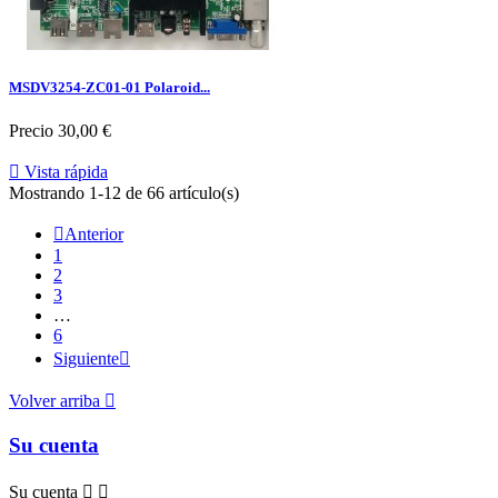
MSDV3254-ZC01-01 Polaroid...
Precio
30,00 €

Vista rápida
Mostrando 1-12 de 66 artículo(s)

Anterior
1
2
3
…
6
Siguiente

Volver arriba

Su cuenta
Su cuenta

