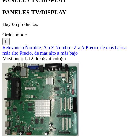
PANELES TV/DISPLAY
PANELES TV/DISPLAY
Hay 66 productos.
Ordenar por:

Relevancia
Nombre, A a Z
Nombre, Z a A
Precio: de más bajo a
más alto
Precio, de más alto a más bajo
Mostrando 1-12 de 66 artículo(s)