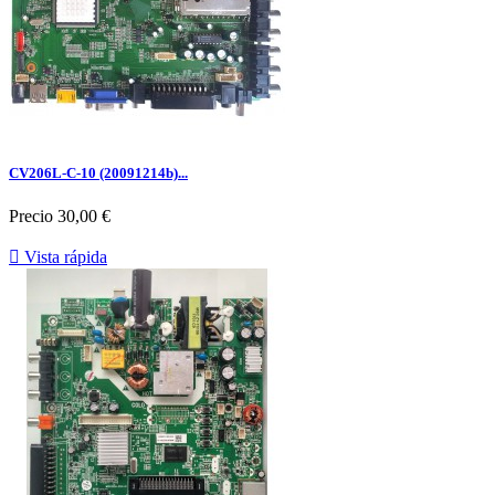
CV206L-C-10 (20091214b)...
Precio
30,00 €

Vista rápida