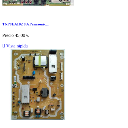
TNP8EA102 8 A Panasonic...
Precio
45,00 €

Vista rápida