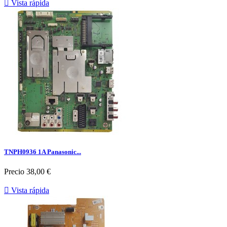

Vista rápida
TNPH0936 1A Panasonic...
Precio
38,00 €

Vista rápida