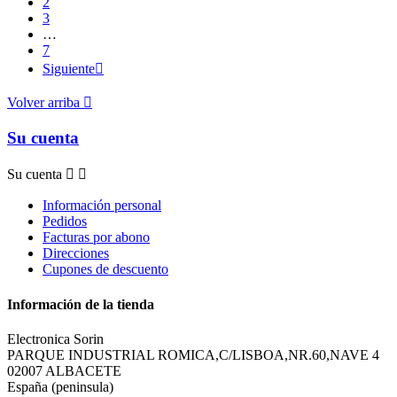
2
3
…
7
Siguiente

Volver arriba

Su cuenta
Su cuenta


Información personal
Pedidos
Facturas por abono
Direcciones
Cupones de descuento
Información de la tienda
Electronica Sorin
PARQUE INDUSTRIAL ROMICA,C/LISBOA,NR.60,NAVE 4
02007 ALBACETE
España (peninsula)