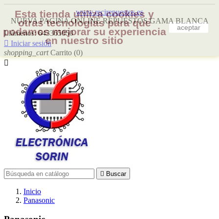
www.recirepuestos.es
Esta tienda utiliza cookies y
NUEVA PAGINA ONLINE REPUESTOS GAMA BLANCA
otras tecnologías para que
aceptar
podamos mejorar su experiencia
Llámenos:
643365050
en nuestro sitio

Iniciar sesión
shopping_cart
Carrito
(0)


Buscar
Inicio
Panasonic