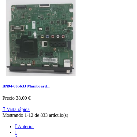
BN94-06563J Mainboard...
Precio
38,00 €

Vista rápida
Mostrando 1-12 de 833 artículo(s)

Anterior
1