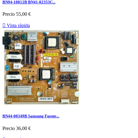
BN94-10812B BN41-02353C...
Precio
55,00 €

Vista rápida
BN44-00349B Samsung Fuente...
Precio
36,00 €