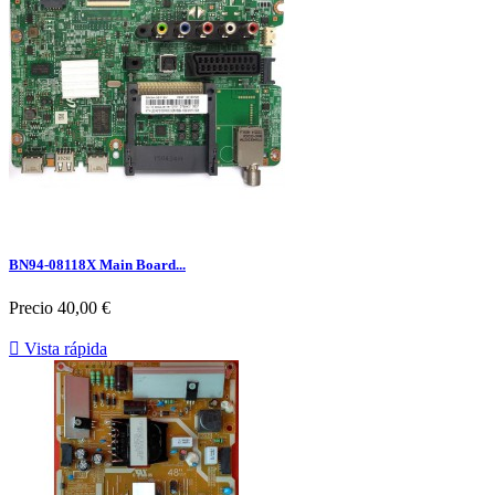
BN94-08118X Main Board...
Precio
40,00 €

Vista rápida