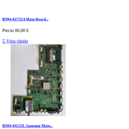
BN94-02755A Main Board...
Precio
80,00 €

Vista rápida
BN94-04232L Samsung Main...