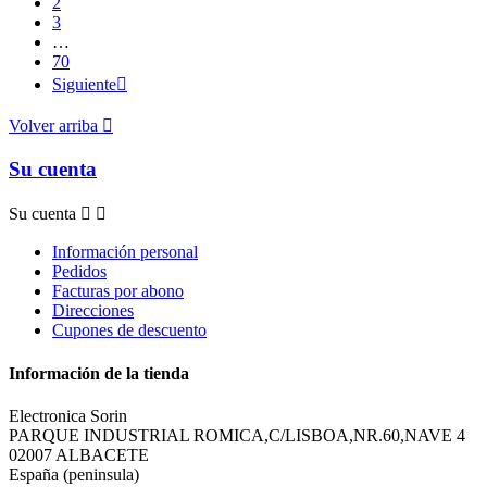
2
3
…
70
Siguiente

Volver arriba

Su cuenta
Su cuenta


Información personal
Pedidos
Facturas por abono
Direcciones
Cupones de descuento
Información de la tienda
Electronica Sorin
PARQUE INDUSTRIAL ROMICA,C/LISBOA,NR.60,NAVE 4
02007 ALBACETE
España (peninsula)